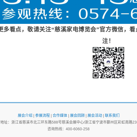
更多看点，敬请关注“
慈溪家电博览会
”官方微信，
注！
展会介绍
|
参展流程
|
合作媒体
|
展会回顾
|
展会活动
|
联系我们
地址：浙江省慈溪市北三环东路588号慈溪会展中心/浙江省宁波市鄞州区彩虹南路236
咨询热线：400-6060-258