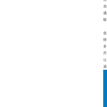
龙
通
联
会
转
多
开
让
溪