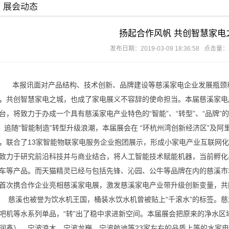
展会动态
扬起合作风帆 共创智慧家电
发布日期：2019-03-09 18:36:58 点击量：
本报讯面对产品结构、技术创新、品牌建设等慈溪家电企业发展瓶颈
，共创智慧家电之城，也成了家电展义不容辞的使命担当。本届慈溪家电
台，将致力于办成一个具有慈溪家电产业特色的
“智能”、“转型”、“品牌
追随
“智能制造”转型升级浪潮，本届展会在 “环杭州湾创新经济区”及
，联合了13家智能物联家电服务企业抱团展示，形成小家电产业互联网化
致力于研究前沿科技并与商业结合，将人工智能技术赋能机器，当前孵化
车等产品。而天猫精灵已经与包括先锋、沁园、公牛等品牌在内的慈溪市
首次携合作企业亮相慈溪家电展，激发慈溪家电产业带升级创新变量，共
慈溪也被誉为饮水机王国，桶装水饮水机曾被贴上
“千滚水”的标签。
吧机等水系列单品，“转”出了稳中求进新空间。本届展会把原来的净水
润鑫）、宁波浪木、宁波龙巍、宁波航迪等23家左右的品质上等的水家电