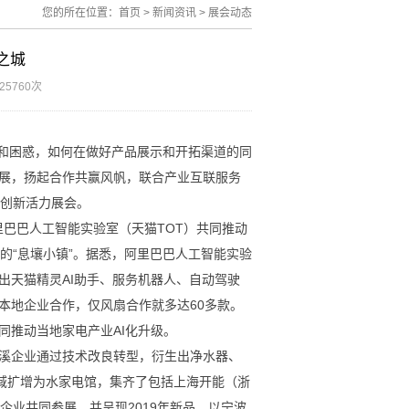
您的所在位置：
首页
>
新闻资讯
>
展会动态
之城
25760次
和困惑，如何在做好产品展示和开拓渠道的同
展，扬起合作共赢风帆，
联合产业互联服务
”的创新活力展会。
阿里巴巴人工智能实验室（天猫TOT）共同推动
的“息壤小镇”。据悉，阿里巴巴人工智能实验
出天猫精灵AI助手、服务机器人、自动驾驶
本地企业合作，仅风扇合作就多达60多款。
同推动当地家电产业AI化升级。
慈溪企业通过技术改良转型，衍生出净水器、
区域扩增为水家电馆，集齐了包括上海开能（浙
企业共同参展，并呈现2019年新品。以宁波