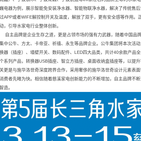
巍电器为例，展示智能免安装净水器、智能物联净水器，解决了传统售后
过APP或者WIFE解控制开关及温度，解放了双手，更有安全感等作用
动，引导水家电行业整体创新。
自主品牌是企业生存之道，更是占领市场的强有力武器，随着中国品
集中公牛、方太、卡帝亚、祈禧、永生等品牌企业。公牛集团将本次活动
换器（插座）、墙壁开关、数码配件、LED四大品类，共计40余款产品
个系列产品，转换器USB插座、智立方插座、桌面收纳盒插座等，以提
关更是与施华洛世奇深度跨界合作，采用奢侈的施华洛世奇设计元素表面
消费者先睹为快。相信随着慈溪家电创新能力的不断增加，自主品牌不断
智造。