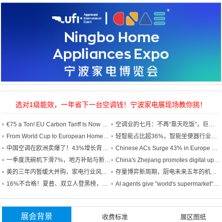
选对1级能效，一年省下一台空调钱！宁波家电展现场教你挑！
€75 a Ton! EU Carbon Tariff Is Now Biting – Your Next Shipment May Not Pass
空调业的七月：不再“靠天吃饭”，巨头全面转向“终端抢人”
From World Cup to European Homes – Chinese Appliances Are Everywhere
轻智能占比超36%，智能坐便器行业均价被谁拉低了？
中国空调在欧洲卖爆了！43%增长背后，到底谁在真正吃掉这波红利？
Chinese ACs Surge 43% in Europe – Who's Cashing In?
一季度洗碗机下滑7%，地方补贴与新国标能否成为“破局双翼”？
China's Zhejiang promotes digital upgrading of traditional manufacturing industries
美的三年内暂缓大并购，家电行业风向变了？
存量博弈新周期，厨电未来五年的机会在哪里？
16%不合格！夏普、双立人登黑榜，净水器市场火爆中藏隐忧
AI agents give "world's supermarket" faster lanes to global markets
展会背景
收费标准
展区图纸