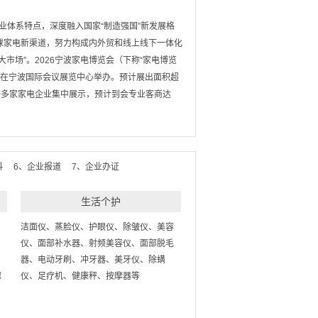
产业体系特点，深度融入国家“制造强国”新发展格
球家电新渠道，努力构成内外贸和线上线下一体化
市场”。2026宁波家电博览会（下称“家电博览
日-7日在宁波国际会议展览中心举办。预计展出面积超
00多家家电企业集中展示，预计到会专业客商达
料 6、企业报道 7、企业办证
生活个护
洁面仪、蒸脸仪、护眼仪、除皱仪、美容
仪、面部补水器、射频美容仪、面部脱毛
器、电动牙刷、冲牙器、美牙仪、除螨
滤
仪、足疗机、健康秤、按摩器等