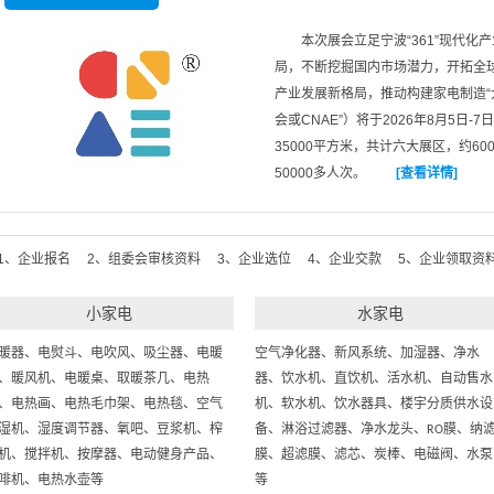
本次展会立足宁波“361”现代化
局，不断挖掘国内市场潜力，开拓全
产业发展新格局，推动构建家电制造“大
会或CNAE”）将于2026年8月5
35000平方米，共计六大展区，约6
50000多人次。
[查看详情]
1、企业报名 2、组委会审核资料 3、企业选位 4、企业交款 5、企业领取资
小家电
水家电
暖器、电熨斗、电吹风、吸尘器、电暖
空气净化器、新风系统、加湿器、净水
、暖风机、电暖桌、取暖茶几、电热
器、饮水机、直饮机、活水机、自动售水
、电热画、电热毛巾架、电热毯、空气
机、软水机、饮水器具、楼宇分质供水设
湿机、湿度调节器、氧吧、豆浆机、榨
备、淋浴过滤器、净水龙头、
RO膜、纳
机、搅拌机、按摩器、电动健身产品、
膜、超滤膜、滤芯、炭棒、电磁阀、水泵
啡机、电热水壶等
等